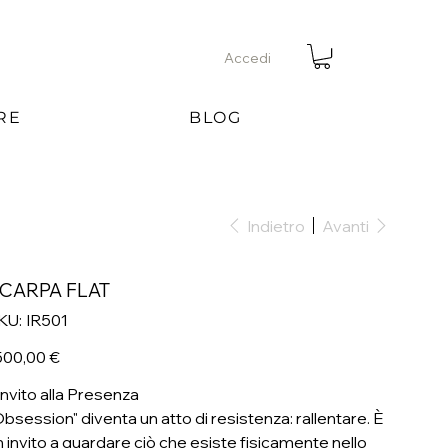
Accedi
RE
BLOG
Indietro
Avanti
CARPA FLAT
SKU
KU:
IR501
IR501
ezzo
500,00 €
'Invito alla Presenza
Obsession" diventa un atto di resistenza: rallentare. È
n invito a guardare ciò che esiste fisicamente nello