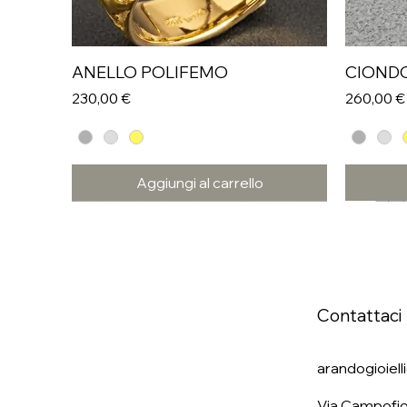
ANELLO POLIFEMO
CIOND
Prezzo
Prezzo
230,00 €
260,00 €
Aggiungi al carrello
Contattaci
arandogioiel
Via Campofio