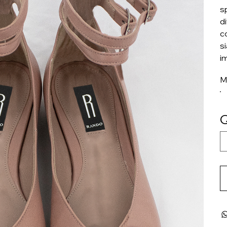
s
d
c
s
im
M
Q