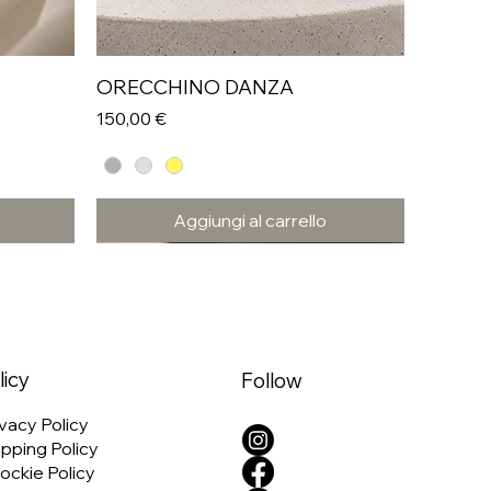
ORECCHINO DANZA
Prezzo
150,00 €
Aggiungi al carrello
licy
Follow
vacy Policy
pping Policy
ockie Policy