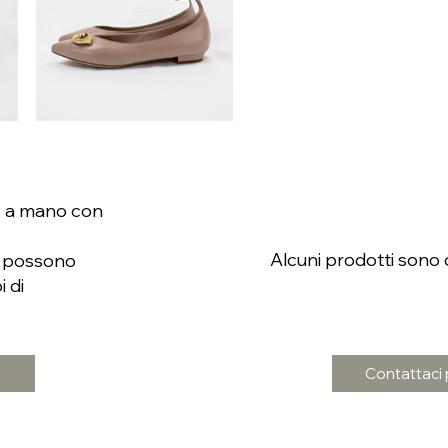
tti a mano con
Alcuni prodotti sono d
e possono
i di
Contattaci p