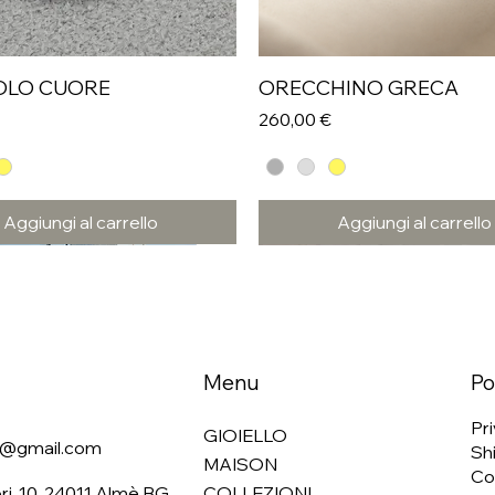
OLO CUORE
ORECCHINO GRECA
Prezzo
260,00 €
Aggiungi al carrello
Aggiungi al carrello
Menu
Po
Pri
GIOIELLO
li@gmail.com
Shi
MAISON
Co
ri, 10, 24011 Almè BG
COLLEZIONI