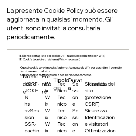
La presente Cookie Policy può essere
aggiornata in qualsiasi momento. Gli
utenti sono invitati a consultarla
periodicamente.
11. Elenco dettagliato dei cookie utilizzati (Sito realizzato con Wix)
11.1 Cookie tecnici e di sistema (Wix – necessari)
Questi cookie sono impostati automaticamente da Wix per garantire il corretto
funzionamento del sito.
Nome
For
Questi cookie sono necessari e non richiedono consenso.
Tipolo
Durat
cooki
nito
Finalità
W
Tec
Se
Sicurezza del
XSRF-
gia
a
ix
nico
ssi
sito
TOKE
e
re
W
Tec
on
(protezione
N
ix
nico
e
CSRF)
hs
W
Tec
Se
Sicurezza
svSes
ix
nico
ssi
Identificazion
sion
W
Tec
on
e visitatori
SSR-
ix
nico
e
Ottimizzazion
cachin