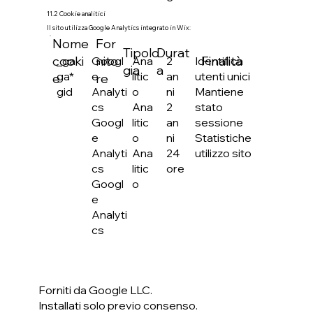
11.2 Cookie analitici
Il sito utilizza Google Analytics integrato in Wix:
Nome
For
Tipolo
Durat
cooki
nito
Finalità
Googl
Ana
2
Identifica
_ga
gia
a
e
litic
an
utenti unici
ga*
e
re
Analyti
o
ni
Mantiene
gid
cs
Ana
2
stato
Googl
litic
an
sessione
e
o
ni
Statistiche
Analyti
Ana
24
utilizzo sito
cs
litic
ore
Googl
o
e
Analyti
cs
Forniti da Google LLC.
Installati solo previo consenso.