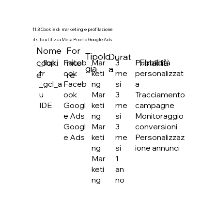
11.3 Cookie di marketing e profilazione
il sito utilizza Meta Pixel o Google Ads:
Nome
For
Tipolo
Durat
cooki
nito
Finalità
Faceb
Mar
3
Pubblicità
_fbp
gia
a
ook
keti
me
personalizzat
fr
e
re
Faceb
ng
si
a
_gcl_a
ook
Mar
3
Tracciamento
u
Googl
keti
me
campagne
IDE
e Ads
ng
si
Monitoraggio
Googl
Mar
3
conversioni
e Ads
keti
me
Personalizzaz
ng
si
ione annunci
Mar
1
keti
an
ng
no