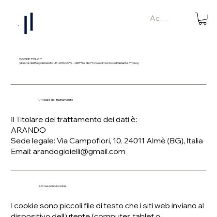
Accedi
Menu
COOKIE POLICY
(ai sensi del Regolamento UE 2016/679 – GDPR e del Provvedimento del Garante Privacy)
1. Titolare del trattamento
Il Titolare del trattamento dei dati è:
ARANDO
Sede legale: Via Campofiori, 10, 24011 Almè (BG), Italia
Email: arandogioielli@gmail.com
2. Cosa sono i cookie
I cookie sono piccoli file di testo che i siti web inviano al
dispositivo dell’utente (computer, tablet o