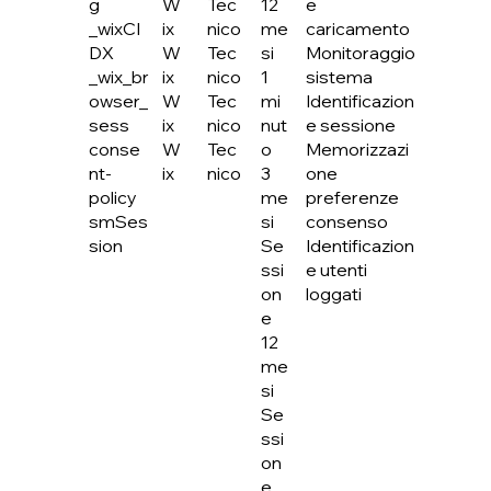
W
Tec
12
e
g
ix
nico
me
caricamento
_wixCI
W
Tec
si
Monitoraggio
DX
ix
nico
1
sistema
_wix_br
W
Tec
mi
Identificazion
owser_
ix
nico
nut
e sessione
sess
W
Tec
o
Memorizzazi
conse
ix
nico
3
one
nt-
me
preferenze
policy
si
consenso
smSes
Se
Identificazion
sion
ssi
e utenti
on
loggati
e
12
me
si
Se
ssi
on
e