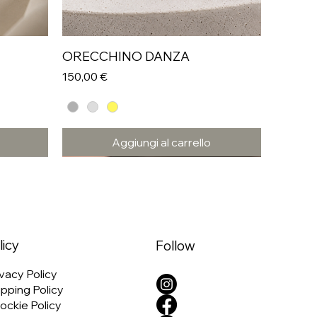
ORECCHINO DANZA
Prezzo
150,00 €
Aggiungi al carrello
licy
Follow
vacy Policy
pping Policy
ockie Policy