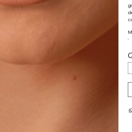
g
d
c
M
Q