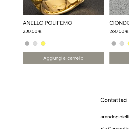
ANELLO POLIFEMO
CIOND
Prezzo
Prezzo
230,00 €
260,00 €
Aggiungi al carrello
Contattaci
arandogioiel
Via Campofio