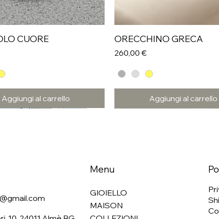
OLO CUORE
ORECCHINO GRECA
Prezzo
260,00 €
Aggiungi al carrello
Aggiungi al carrello
Menu
Po
Pri
GIOIELLO
li@gmail.com
Shi
MAISON
Co
ri, 10, 24011 Almè BG
COLLEZIONI