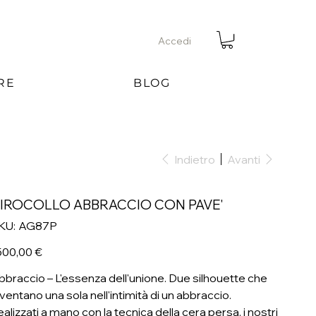
Accedi
RE
BLOG
Indietro
Avanti
IROCOLLO ABBRACCIO CON PAVE'
SKU
KU:
AG87P
AG87P
ezzo
500,00 €
bbraccio – L'essenza dell'unione. Due silhouette che
iventano una sola nell'intimità di un abbraccio.
ealizzati a mano con la tecnica della cera persa, i nostri