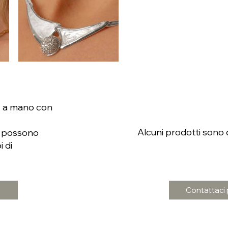
tti a mano con
Alcuni prodotti sono d
e possono
i di
Contattaci p