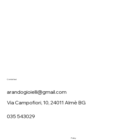
Contattaci
arandogioielli@gmail.com
Via Campofiori, 10, 24011 Almè BG
035 543029
Policy